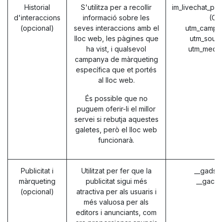
Historial
S'utilitza per a recollir
im_livechat_pr
d'interaccions
informació sobre les
(Od
(opcional)
seves interaccions amb el
utm_campa
lloc web, les pàgines que
utm_sour
ha vist, i qualsevol
utm_medi
campanya de màrqueting
específica que et portés
al lloc web.
És possible que no
puguem oferir-li el millor
servei si rebutja aquestes
galetes, però el lloc web
funcionarà.
Publicitat i
Utilitzat per fer que la
__gads 
màrqueting
publicitat sigui més
__gac (
(opcional)
atractiva per als usuaris i
més valuosa per als
editors i anunciants, com