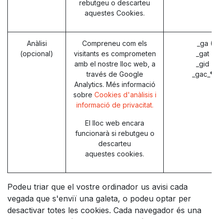
rebutgeu o descarteu
aquestes Cookies.
Anàlisi
Compreneu com els
_ga (G
(opcional)
visitants es comprometen
_gat (
amb el nostre lloc web, a
_gid (
través de Google
_gac_* 
Analytics. Més informació
sobre
Cookies d'anàlisis i
informació de privacitat.
El lloc web encara
funcionarà si rebutgeu o
descarteu
aquestes cookies.
Podeu triar que el vostre ordinador us avisi cada
vegada que s'enviï una galeta, o podeu optar per
desactivar totes les cookies. Cada navegador és una