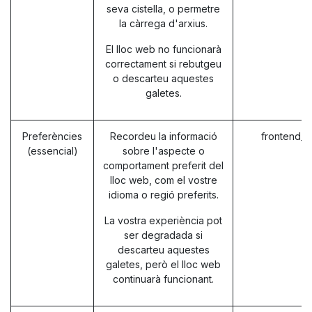
seva cistella, o permetre
la càrrega d'arxius.
El lloc web no funcionarà
correctament si rebutgeu
o descarteu aquestes
galetes.
Preferències
Recordeu la informació
frontend_l
(essencial)
sobre l'aspecte o
comportament preferit del
lloc web, com el vostre
idioma o regió preferits.
La vostra experiència pot
ser degradada si
descarteu aquestes
galetes, però el lloc web
continuarà funcionant.