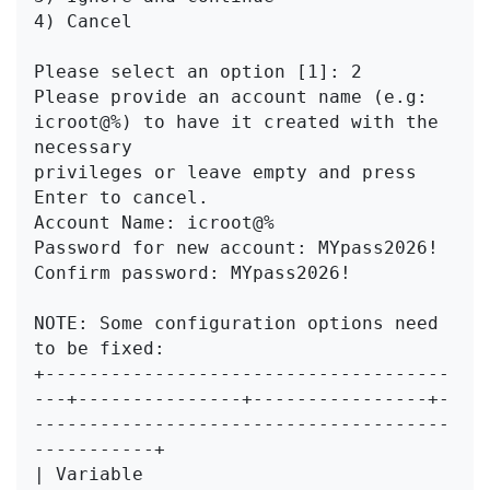
4) Cancel

Please select an option [1]: 2

Please provide an account name (e.g: 
icroot@%) to have it created with the 
necessary

privileges or leave empty and press 
Enter to cancel.

Account Name: icroot@%

Password for new account: MYpass2026!

Confirm password: MYpass2026!

NOTE: Some configuration options need 
to be fixed:

+-------------------------------------
---+---------------+----------------+-
--------------------------------------
-----------+

| Variable                               