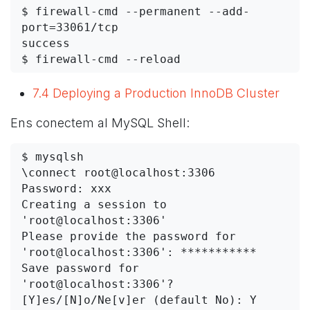
$ firewall-cmd --permanent --add-
port=33061/tcp

success

7.4 Deploying a Production InnoDB Cluster
Ens conectem al MySQL Shell:
\connect root@localhost:3306
Password: xxx

Creating a session to 
'root@localhost:3306'

Please provide the password for 
'root@localhost:3306': ***********

Save password for 
'root@localhost:3306'? 
[Y]es/[N]o/Ne[v]er (default No): Y
