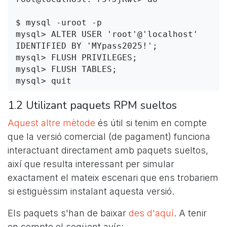
$ mysql -uroot -p

mysql> ALTER USER 'root'@'localhost' 
IDENTIFIED BY 'MYpass2025!';

mysql> FLUSH PRIVILEGES;

mysql> FLUSH TABLES;

1.2 Utilizant paquets RPM sueltos
Aquest altre mètode
és útil si tenim en compte
que la versió comercial (de pagament) funciona
interactuant directament amb paquets sueltos,
així que resulta interessant per simular
exactament el mateix escenari que ens trobariem
si estiguèssim instalant aquesta versió.
Els paquets s'han de baixar
des d'aquí
. A tenir
en compte el següent avís: