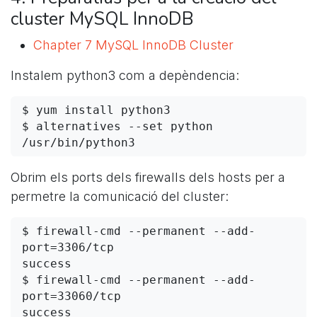
cluster MySQL InnoDB
Chapter 7 MySQL InnoDB Cluster
Instalem python3 com a depèndencia:
$ yum install python3

$ alternatives --set python 
Obrim els ports dels firewalls dels hosts per a
permetre la comunicació del cluster:
$ firewall-cmd --permanent --add-
port=3306/tcp

success

$ firewall-cmd --permanent --add-
port=33060/tcp

success
