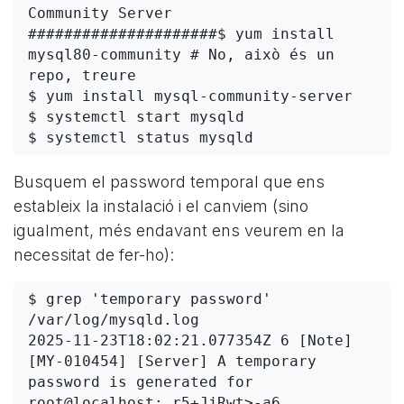
Community Server

#####################$ yum install 
mysql80-community # No, això és un 
repo, treure

$ yum install mysql-community-server

$ systemctl start mysqld

Busquem el password temporal que ens
estableix la instalació i el canviem (sino
igualment, més endavant ens veurem en la
necessitat de fer-ho):
$ grep 'temporary password' 
/var/log/mysqld.log

2025-11-23T18:02:21.077354Z 6 [Note] 
[MY-010454] [Server] A temporary 
password is generated for 
root@localhost: r5+JjRwt>-a6
