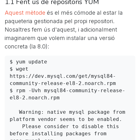
1.1 Fent ús de repositoris YUM
Aquest mètode
és el més cómode al estar la
paqueteria gestionada pel propi repositori.
Nosaltres fem ús d'aquest, i adicionalment
imaginarem que volem instalar una versió
concreta (la 8.0):
$ yum update

$ wget 
https://dev.mysql.com/get/mysql84-
community-release-el8-2.noarch.rpm

$ rpm -Uvh mysql84-community-release-
el8-2.noarch.rpm 

   Warning: native mysql package from 
platform vendor seems to be enabled.

    Please consider to disable this 
before installing packages from 