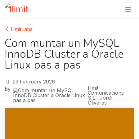
Skip to Content
IlimitLabs
Com muntar un MySQL
InnoDB Cluster a Oracle
Linux pas a pas
23 February 2026
Ilimit
by
Comunicacions
S.L., Jordi
Oliveras