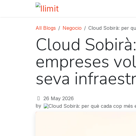
Skip to Content
Home
Services
About u
All Blogs
Negocio
Cloud Sobirà: per q
Cloud Sobirà
empreses vole
seva infraest
26 May 2026
by