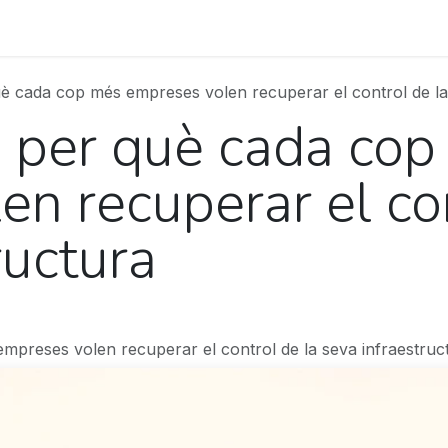
s
Projects
Contact
Blog
Treballa amb nosaltres
uè cada cop més empreses volen recuperar el control de la
: per què cada co
n recuperar el con
ructura