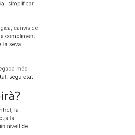
a i simplificar
gica, canvis de
t de compliment
e la seva
 vegada més
at, seguretat i
irà?
trol, la
tja la
in nivell de