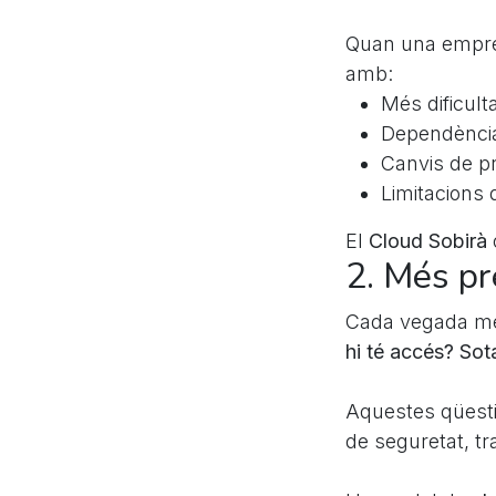
Quan una empres
amb:
Més dificult
Dependència
Canvis de pr
Limitacions 
El
Cloud Sobirà
2. Més pr
Cada vegada m
hi té accés? Sot
Aquestes qüesti
de seguretat, tr