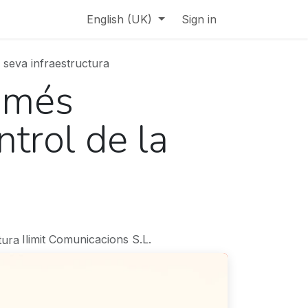
English (UK)
Sign in
 seva infraestructura
p més
trol de la
Ilimit Comunicacions S.L.