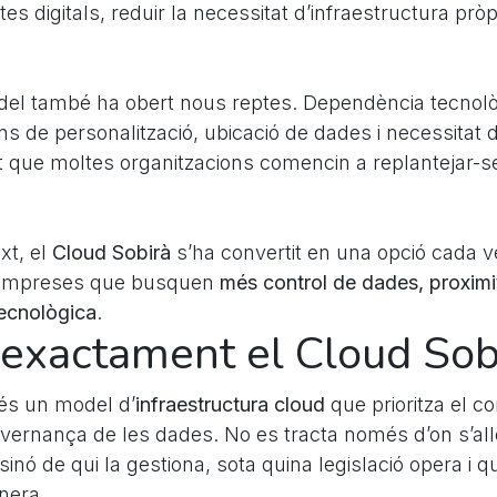
es digitals, reduir la necessitat d’infraestructura pròpi
el també ha obert nous reptes. Dependència tecnolò
ons de personalització, ubicació de dades i necessita
t que moltes organitzacions comencin a replantejar-s
xt, el
Cloud Sobirà
s’ha convertit en una opció cada
a empreses que busquen
més control de dades, proximit
ecnològica
.
exactament el Cloud Sob
és un model d’
infraestructura cloud
que prioritza el con
 governança de les dades. No es tracta només d’on s’allo
sinó de qui la gestiona, sota quina legislació opera i qu
nera.