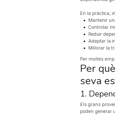
En la pràctica, 
Mantenir un
Controlar mi
Reduir depe
Adaptar la i
Millorar la t
Per moltes empre
Per què
seva es
1. Depend
Els grans prove
poden generar u