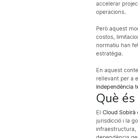
accelerar project
operacions.
Però aquest mod
costos, limitaci
normatiu han fe
estratègia.
En aquest conte
rellevant per 
independència t
Què és 
El
Cloud Sobirà
jurisdicció i la
infraestructura, 
dependència ge