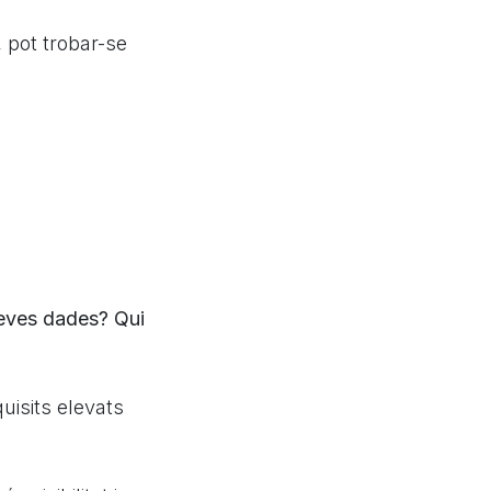
 pot trobar-se
eves dades? Qui
isits elevats