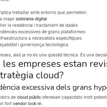
implica treballar amb entorns que permeten:
a major
sobirania digital
llor la residència i tractament de dades
ndències excessives de grans plataformes
nfraestructura a necessitats específiques
raçabilitat i governança tecnològica
ses, això ja no és una qüestió tècnica. És una decisi
 les empreses estan revi
tratègia cloud?
ència excessiva dels grans hyp
ïdors de
cloud públic
ofereixen capacitats molt poten
n fort
vendor lock-in
.