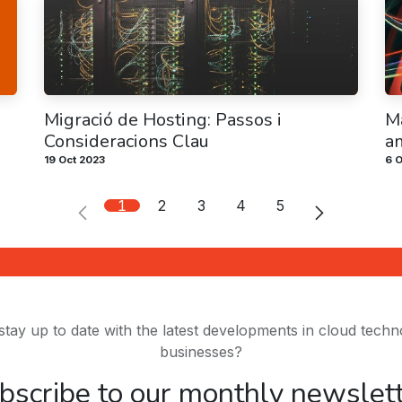
Migració de Hosting: Passos i
M
Consideracions Clau
a
19 Oct 2023
6 O
1
2
3
4
5
stay up to date with the latest developments in cloud techn
businesses?
bscribe to our monthly newslett