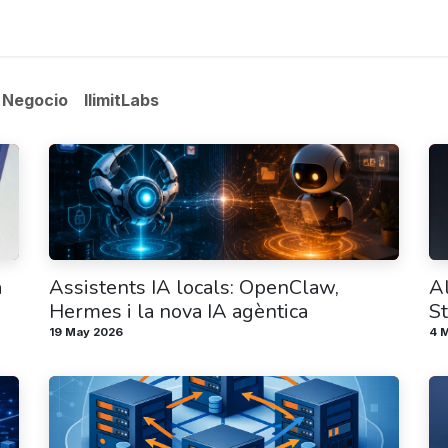
s
Projects
Contact
Blog
Treballa amb nosaltres
Negocio
IlimitLabs
a
Assistents IA locals: OpenClaw,
A
Hermes i la nova IA agèntica
St
19 May 2026
4 