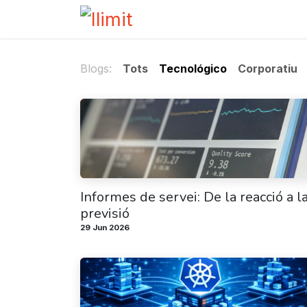
Skip to Content
Home
Services
About u
Blogs:
Tots
Tecnológico
Corporatiu
Informes de servei: De la reacció a l
previsió
29 Jun 2026