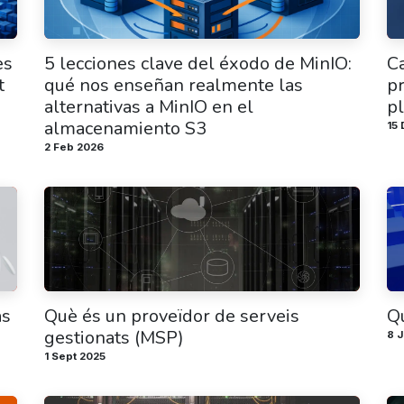
es
5 lecciones clave del éxodo de MinIO:
Ca
t
qué nos enseñan realmente las
pr
alternativas a MinIO en el
p
almacenamiento S3
15
2 Feb 2026
as
Què és un proveïdor de serveis
Q
gestionats (MSP)
8 J
1 Sept 2025