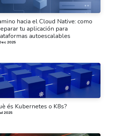
mino hacia el Cloud Native: como
eparar tu aplicación para
lataformas autoescalables
 Dec 2025
uè és Kubernetes o K8s?
ul 2025