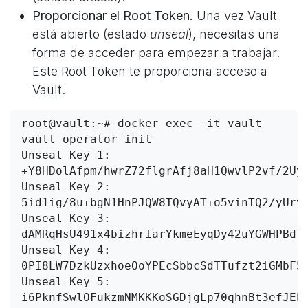
Proporcionar el Root Token.
Una vez Vault
está abierto (estado
unseal
), necesitas una
forma de acceder para empezar a trabajar.
Este Root Token te proporciona acceso a
Vault.
root@vault:~# docker exec -it vault 
vault operator init

Unseal Key 1: 
+Y8HDolAfpm/hwrZ72flgrAfj8aH1QwvlP2vf/2Uyj
Unseal Key 2: 
5id1ig/8u+bgN1HnPJQW8TQvyAT+o5vinTQ2/yUrvi
Unseal Key 3: 
dAMRqHsU491x4bizhrIarYkmeEyqDy42uYGWHPBdlF
Unseal Key 4: 
0PI8LW7DzkUzxhoeOoYPEcSbbcSdTTufzt2iGMbF5R
Unseal Key 5: 
i6PknfSwlOFukzmNMKKKoSGDjgLp70qhnBt3efJEh0