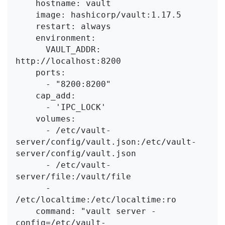
    hostname: vault

    image: hashicorp/vault:1.17.5

    restart: always

    environment:

      VAULT_ADDR: 
http://localhost:8200

    ports:

      - "8200:8200"

    cap_add:

      - 'IPC_LOCK'

    volumes:

      - /etc/vault-
server/config/vault.json:/etc/vault-
server/config/vault.json

      - /etc/vault-
server/file:/vault/file

      - 
/etc/localtime:/etc/localtime:ro

    command: "vault server -
config=/etc/vault-