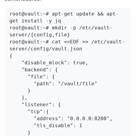
root@vault:~# apt-get update && apt-
get install -y jq

root@vault:~# mkdir -p /etc/vault-
server/{config,file}

root@vault:~# cat <<EOF >> /etc/vault-
server/config/vault.json

{

    "disable_mlock": true,

    "backend": {

      "file": {

        "path": "/vault/file"

      }

    },

    "listener": {

      "tcp":{

        "address": "0.0.0.0:8200",

        "tls_disable": 1

      }
