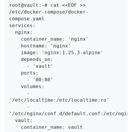
root@vault:~# cat <<EOF >> 
/etc/docker-compose/docker-
compose.yaml

services:

  nginx:

    container_name: 'nginx'

    hostname: 'nginx'

    image: 'nginx:1.25.3-alpine'

    depends_on:

      - 'vault'

    ports:

      - '80:80'

    volumes:

      - 
'/etc/localtime:/etc/localtime:ro'

      - 
'/etc/nginx/conf.d/default.conf:/etc/nginx
  vault:

    container_name: vault
