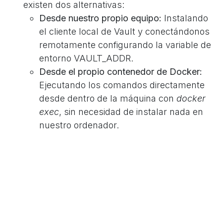
existen dos alternativas:
Desde nuestro propio equipo:
Instalando
el cliente local de Vault y conectándonos
remotamente configurando la variable de
entorno VAULT_ADDR.
Desde el propio contenedor de Docker:
Ejecutando los comandos directamente
desde dentro de la máquina con
docker
exec
, sin necesidad de instalar nada en
nuestro ordenador.
Para poder ejecutar comandos directamente
desde dentro del contenedor de Vault, primero
debemos abrir una terminal dentro del
contenedor.
root@vault:~# docker exec -it vault sh