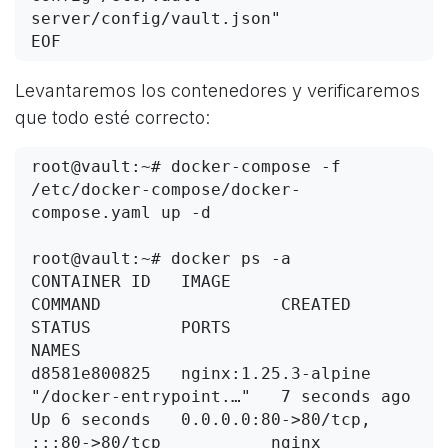
server/config/vault.json"

EOF
Levantaremos los contenedores y verificaremos
que todo esté correcto:
root@vault:~# docker-compose -f 
/etc/docker-compose/docker-
compose.yaml up -d

root@vault:~# docker ps -a

CONTAINER ID   IMAGE                    
COMMAND                  CREATED         
STATUS         PORTS                                       
NAMES

d8581e800825   nginx:1.25.3-alpine      
"/docker-entrypoint.…"   7 seconds ago   
Up 6 seconds   0.0.0.0:80->80/tcp, 
:::80->80/tcp           nginx
