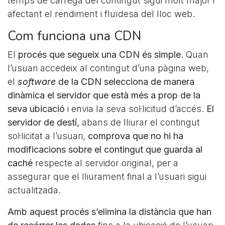
temps de càrrega del contingut sigui molt major i
afectant el rendiment i fluïdesa del lloc web.
Com funciona una CDN
El
procés que segueix una CDN és simple
. Quan
l’usuari accedeix al contingut d’una pàgina web,
el
software
de la CDN selecciona de manera
dinàmica el servidor que està més a prop de la
seva ubicació
i envia la seva sol·licitud d’accés.
El
servidor de destí,
abans de lliurar el contingut
sol·licitat a l’usuari,
comprova que no hi ha
modificacions sobre el contingut que guarda al
caché
respecte al servidor original, per a
assegurar que el lliurament final a l’usuari sigui
actualitzada.
Amb aquest procés
s’elimina la distància que han