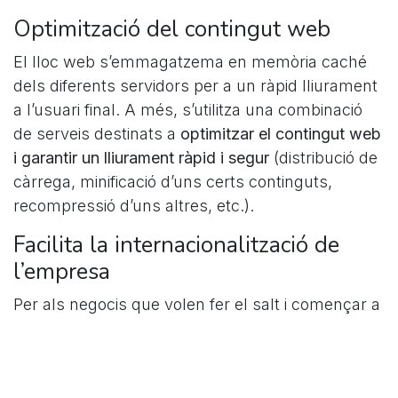
Optimització del contingut web
El lloc web s’emmagatzema en memòria caché
dels diferents servidors per a un ràpid lliurament
a l’usuari final. A més, s’utilitza una combinació
de serveis destinats a
optimitzar el contingut web
i garantir un lliurament ràpid i segur
(distribució de
càrrega, minificació d’uns certs continguts,
recompressió d’uns altres, etc.).
Facilita la internacionalització de
l’empresa
Per als negocis que volen fer el salt i començar a
realitzar transaccions comercials més enllà de
les seves fronteres,
utilitzar CDN els permet oferir
els seus serveis digitals amb el mateix rendiment i