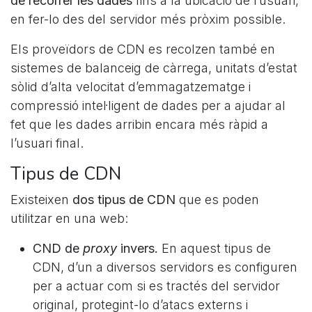
de recórrer les dades
fins a la ubicació de l’usuari,
en fer-lo des del servidor més pròxim possible.
Els proveïdors de CDN es recolzen també en
sistemes de balanceig de càrrega, unitats d’estat
sòlid d’alta velocitat d’emmagatzematge i
compressió intel·ligent de dades per a ajudar al
fet que les dades arribin encara més ràpid a
l’usuari final.
Tipus de CDN
Existeixen
dos tipus de CDN
que es poden
utilitzar en una web:
CND de
proxy
invers.
En aquest tipus de
CDN, d’un a diversos servidors es configuren
per a actuar com si es tractés del servidor
original, protegint-lo d’atacs externs i