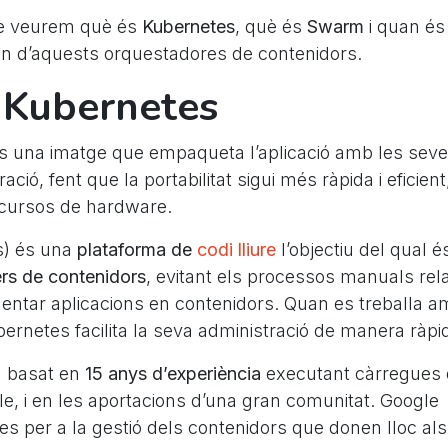
le veurem què és
Kubernetes
, què és
Swarm
i quan é
cun d’aquests orquestadores de contenidors.
 Kubernetes
s una imatge que empaqueta l’aplicació amb les sev
ració, fent que la portabilitat sigui més ràpida i eficient
cursos de hardware.
) és una
plataforma de
codi lliure
l’objectiu del qual 
ers de contenidors
, evitant els processos manuals rel
mentar aplicacions en contenidors. Quan es treballa 
ernetes facilita la seva administració de manera ràpida
à basat en
15 anys d’experiència
executant càrregues d
e, i en les aportacions d’una gran comunitat. Google
tes per a la gestió dels contenidors que donen lloc al