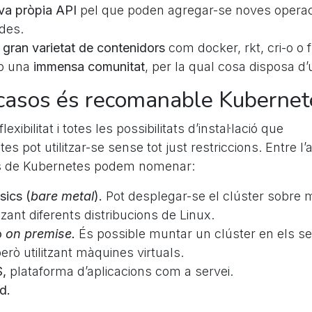
eva pròpia API
pel que poden agregar-se noves opera
des.
gran varietat de contenidors
com docker, rkt, cri-o o f
b una
immensa comunitat
, per la qual cosa disposa d
 casos és recomanable Kubernet
xibilitat i totes les possibilitats d’instal·lació que
es pot utilitzar-se sense tot just restriccions. Entre l’
’ús de Kubernetes podem nomenar:
sics (
bare metal
).
Pot desplegar-se el clúster sobre
itzant diferents distribucions de Linux.
ó
on premise.
És possible muntar un clúster en els se
rò utilitzant màquines virtuals.
S,
plataforma d’aplicacions com a servei.
d.