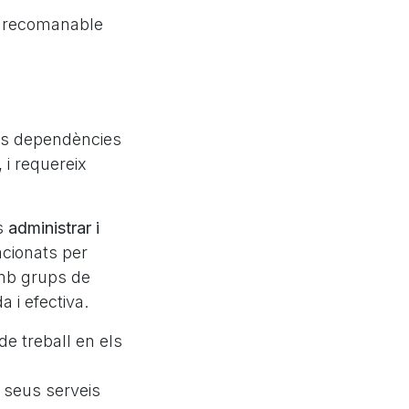
s recomanable
es dependències
, i requereix
és
administrar i
acionats per
amb grups de
 i efectiva.
e treball en els
s seus serveis