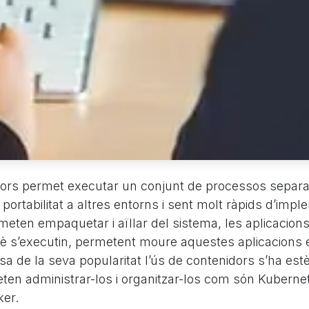
dors permet executar un conjunt de processos separa
a portabilitat a altres entorns i sent molt ràpids d’impl
eten empaquetar i aïllar del sistema, les aplicacions 
è s’executin, permetent moure aquestes aplicacions e
a de la seva popularitat l’ús de contenidors s’ha estè
ten administrar-los i organitzar-los com són Kuberne
er.