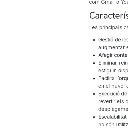
com Gmail o Yo
Caracterí
Les principals 
Gestió de les
augmentar el
Afegir cont
Eliminar, rei
estiguin dis
Facilita l’
orq
en el núvol
Execució de
revertir els 
desplegame
Escalabilitat
no són utilit