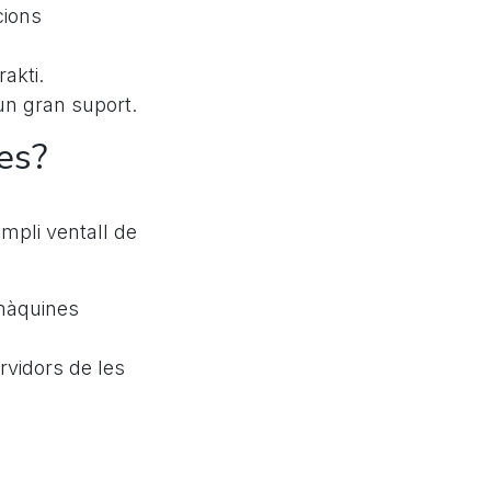
cions
rakti.
’un gran suport.
es?
ampli ventall de
 màquines
rvidors de les