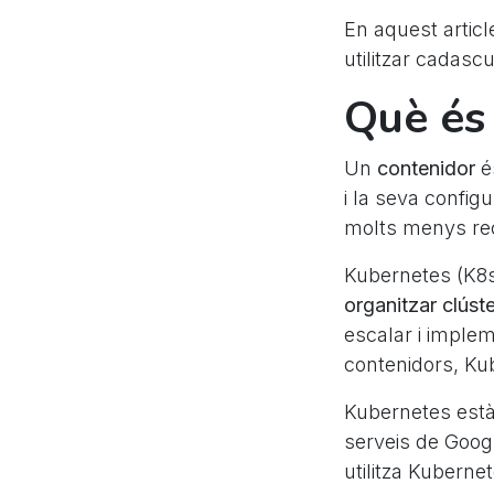
En aquest artic
utilitzar cadas
Què és
Un
contenidor
é
i la seva configu
molts menys re
Kubernetes (K8s
organitzar clúst
escalar i imple
contenidors, Kub
Kubernetes est
serveis de Googl
utilitza Kuberne