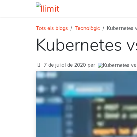
Skip to Content
Inici
Serveis
Qui som
P
Tots els blogs
Tecnològic
Kubernetes 
Kubernetes 
7 de juliol de 2020
per