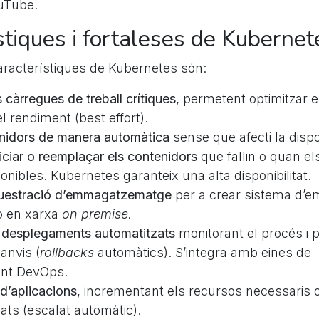
uTube.
stiques i fortaleses de Kubernet
característiques de Kubernetes són:
 càrregues de treball crítiques
, permetent optimitzar e
 rendiment (best effort).
enidors de manera automàtica
sense que afecti la dispon
niciar o reemplaçar els contenidors
que fallin o quan e
ponibles. Kubernetes garanteix una alta disponibilitat.
uestració d’emmagatzematge
per a crear sistema d
 o en xarxa
on premise.
desplegaments automatitzats
monitorant el procés i
canvis (
rollbacks
automàtics). S’integra amb eines de
nt DevOps.
 d’aplicacions
, incrementant els recursos necessaris o
zats (escalat automàtic).