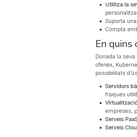
Utilitza la s
personalitza
Suporta una
Compta am
En quins
Donada la seva fle
ofereix, Kubernet
possibilitats d
Servidors bà
físiques util
Virtualitzaci
empreses, pe
Serveis Paa
Serveis Clou