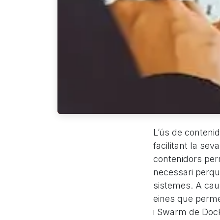
L’ús de conteni
facilitant la sev
contenidors perm
necessari perqu
sistemes. A caus
eines que perme
i Swarm de Dock