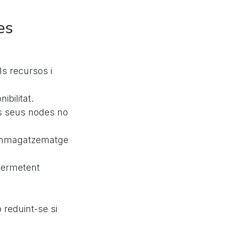
es
ls recursos i
ibilitat.
ls seus nodes no
’emmagatzematge
 permetent
 reduint-se si