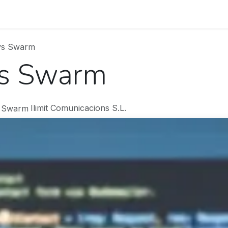
rojectes
Contacte
Blog
Treballa amb nosaltres
vs Swarm
vs Swarm
Ilimit Comunicacions S.L.