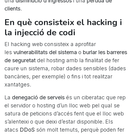
una
disminució d’ingressos
i una
pèrdua de
clients
.
En què consisteix el hacking i
la injecció de codi
El hacking web consisteix a aprofitar
les
vulnerabilitats del sistema
o
burlar les barreres
de seguretat
del hosting amb la finalitat de fer
caure un sistema, robar dades sensibles (dades
bancàries, per exemple) o fins i tot realitzar
xantatges.
La
denegació de serveis
és un ciberatac que rep
el servidor o hosting d’un lloc web pel qual se
satura de peticions d’accés fent que el lloc web
s’alenteixi o que deixi d’estar disponible. Els
atacs
DDoS
són molt temuts, perquè poden fer