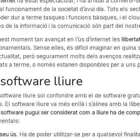
nternet
ha estat espectacular, i ha arribat a convertir-
l funcionament de la societat d’avui dia. Tots els sec
oder dur a terme tasques i funcions bàsiques, i el clo
es de la informació i la comunicació són part del nostre
uest moment tan avançat en l’ús d’internet les
llibert
onamentals. Sense elles, és difícil imaginar en quina 
ctualitat, però segurament molts dels avenços realitz
tats a terme, o només estarien disponibles per a uns 
software lliure
oftware lliure sol confondre amb el de software gratuï
 El software lliure va més enllà i s’alinea amb la llibe
software pugui ser considerat com a lliure ha de comp
entals:
 seu ús
. Ha de poder utilitzar-se per a qualsevol finali