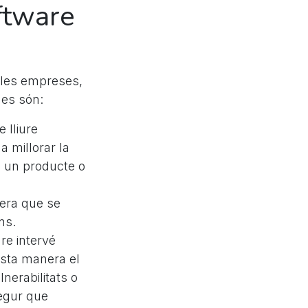
ftware
a les empreses,
ges són:
 lliure
a millorar la
é un producte o
nera que se
ns.
re intervé
sta manera el
nerabilitats o
segur que