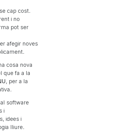
se cap cost.
rent i no
orma pot ser
per afegir noves
blicament.
una cosa nova
l que fa a la
NU
, per a la
tiva.
 al software
 i
, idees i
ia lliure.