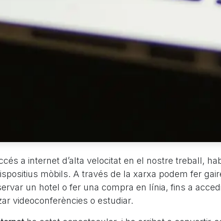
és a internet d’alta velocitat en el nostre treball, habit
ispositius mòbils. A través de la xarxa podem fer gai
ervar un hotel o fer una compra en línia, fins a acced
tzar videoconferències o estudiar.