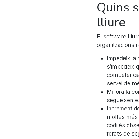
Quins s
lliure
El software lliu
organitzacions i
Impedeix la
s’impedeix q
competència
servei de mé
Millora la co
segueixen es
Increment de
moltes més 
codi és obse
forats de se