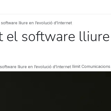
s
Projects
Contact
Blog
Treballa amb nosaltres
 software lliure en l’evolució d’Internet
 el software lliure
Ilimit Comunicacions 