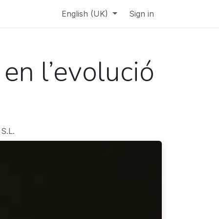
English (UK)
Sign in
 en l’evolució
S.L.