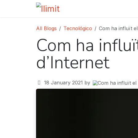
Skip to Content
Home
Services
About u
All Blogs
Tecnológico
Com ha influït el
Com ha influït
d’Internet
18 January 2021
by