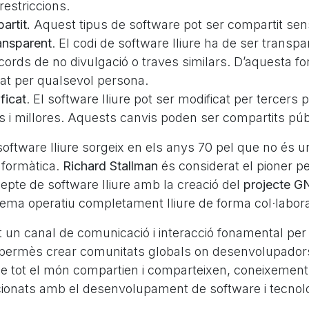
restriccions.
artit.
Aquest tipus de software pot ser compartit sen
ansparent
. El codi de software lliure ha de ser transpa
cords de no divulgació o traves similars. D’aquesta f
diat per qualsevol persona.
ficat
. El software lliure pot ser modificat per tercers 
ts i millores. Aquests canvis poden ser compartits pú
software lliure sorgeix en els anys 70 pel que no és 
informàtica.
Richard Stallman
és considerat el pioner pe
epte de software lliure amb la creació del
projecte G
tema operatiu completament lliure de forma col·labora
t un canal de comunicació i interacció fonamental per
ha permès crear comunitats globals on desenvolupadors
 tot el món compartien i comparteixen, coneixements
ionats amb el desenvolupament de software i tecnolog