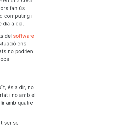
se en una cosa
tors fan ús
ud computing i
 dia a dia.
ats del
software
situació ens
ats no podrien
pocs.
t, és a dir, no
rtat i no amb el
lir amb quatre
tat sense