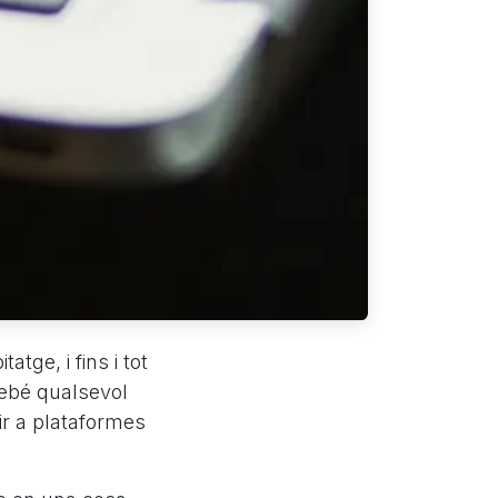
atge, i fins i tot
rebé qualsevol
ir a plataformes