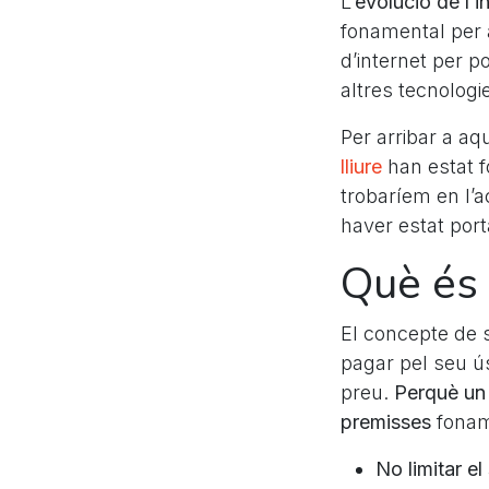
L’
evolució de l’i
fonamental per a
d’internet per p
altres tecnologi
Per arribar a aq
lliure
han estat f
trobaríem en l’a
haver estat por
Què és 
El concepte de s
pagar pel seu ús.
preu.
Perquè un 
premisses
fonam
No limitar el