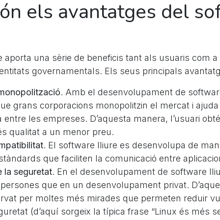
ón els avantatges del so
re aporta una sèrie de beneficis tant als usuaris com 
 entitats governamentals. Els seus principals avantat
 monopolització
. Amb el desenvolupament de software
ue grans corporacions monopolitzin el mercat i ajuda 
 entre les empreses. D’aquesta manera, l’usuari obt
s qualitat a un menor preu.
mpatibilitat
. El software lliure es desenvolupa de ma
tàndards que faciliten la comunicació entre aplicacio
 la seguretat
. En el desenvolupament de software lliu
persones que en un desenvolupament privat. D’aque
rvat per moltes més mirades que permeten reduir vul
guretat (d’aquí sorgeix la típica frase “Linux és més 